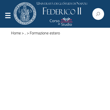
Home
>
..
>
Formazione estero
Presentazione
Organizzazione
Regolamenti
Commissioni
Consiglio
Corpo docente
Modulistica